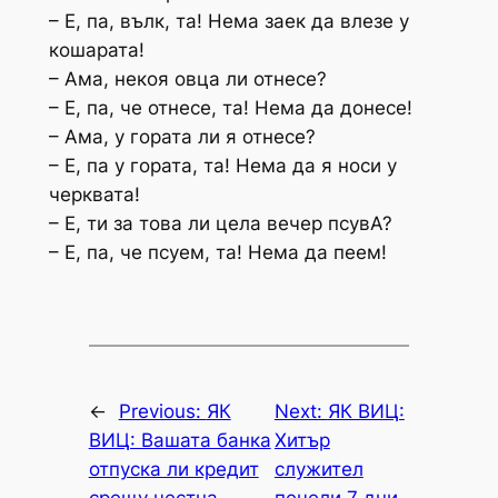
– Е, па, вълк, та! Нема заек да влезе у
кошарата!
– Ама, некоя овца ли отнесе?
– Е, па, че отнесе, та! Нема да донесе!
– Ама, у гората ли я отнесе?
– Е, па у гората, та! Нема да я носи у
черквата!
– Е, ти за това ли цела вечер псувА?
– Е, па, че псуем, та! Нема да пеем!
←
Previous:
ЯК
Next:
ЯК ВИЦ:
ВИЦ: Вашата банка
Хитър
отпуска ли кредит
служител