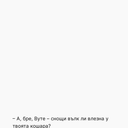
– А, бре, Вуте – снощи вълк ли влезна у
твоята кошара?