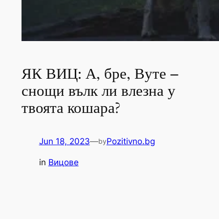
ЯК ВИЦ: А, бре, Вуте –
снощи вълк ли влезна у
твоята кошара?
Jun 18, 2023
—
Pozitivno.bg
by
in
Вицове