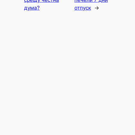
срещу честна
печели 7 дни
дума?
отпуск
→