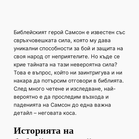
Библейският герой Самсон е известен със
свръхчовешката сила, която му дава
уникални способности за бой и защита на
своя народ от неприятелите. Но къде се
крие тайната на тази невероятна сила?
Това е въпрос, който ни заинтригува и ни
накара да потърсим отговори в библията.
След много четене и изследване, най-
вероятно е да проследим възхода и
паденията на Самсон до една важна
детайл – неговата коса.
Историята на