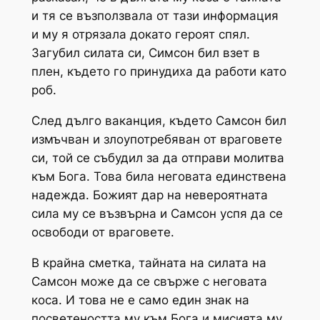
и тя се възползвала от тази информация
и му я отрязала докато героят спял.
Загубил силата си, Симсон бил взет в
плен, където го принудиха да работи като
роб.
След дълго ваканция, където Самсон бил
измъчван и злоупотребяван от враговете
си, той се събудил за да отправи молитва
към Бога. Това била неговата единствена
надежда. Божият дар на невероятната
сила му се възвърна и Самсон успя да се
освободи от враговете.
В крайна сметка, тайната на силата на
Самсон може да се свърже с неговата
коса. И това не е само един знак на
посветеността му към Бога и мисията му