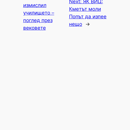
Next:
ЯК ВИЦ:
измислил
Кметът моли
училището –
Попът да изпее
поглед през
нещо
→
вековете