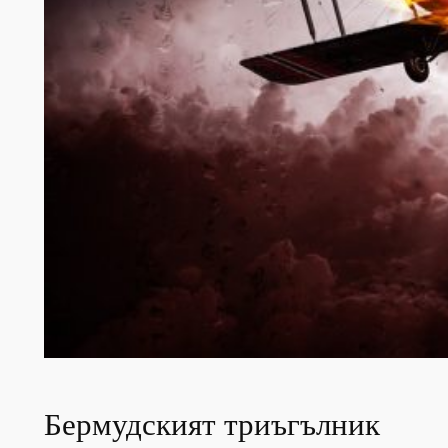
Бермудският триъгълник