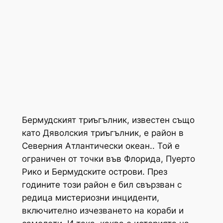
Бермудският триъгълник, известен също
като Дяволския триъгълник, е район в
Северния Атлантически океан.. Той е
ограничен от точки във Флорида, Пуерто
Рико и Бермудските острови. През
годините този район е бил свързван с
редица мистериозни инциденти,
включително изчезването на кораби и