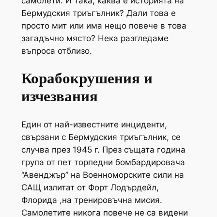
самолети. И така, каква е историята на
Бермудския триъгълник? Дали това е
просто мит или има нещо повече в това
загадъчно място? Нека разгледаме
въпроса отблизо.
Корабокрушения и
изчезвания
Един от най-известните инциденти,
свързани с Бермудския триъгълник, се
случва през 1945 г. През същата година
група от пет торпедни бомбардировача
“Авенджър” на Военноморските сили на
САЩ излитат от Форт Лодърдейл,
Флорида ,на тренировъчна мисия.
Самолетите никога повече не са видени