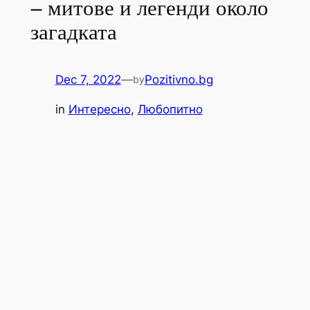
– митове и легенди около
загадката
Dec 7, 2022
—
Pozitivno.bg
by
in
Интересно
, 
Любопитно