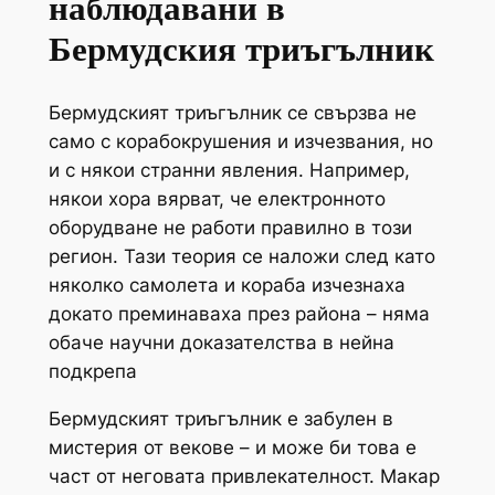
наблюдавани в
Бермудския триъгълник
Бермудският триъгълник се свързва не
само с корабокрушения и изчезвания, но
и с някои странни явления. Например,
някои хора вярват, че електронното
оборудване не работи правилно в този
регион. Тази теория се наложи след като
няколко самолета и кораба изчезнаха
докато преминаваха през района – няма
обаче научни доказателства в нейна
подкрепа
Бермудският триъгълник е забулен в
мистерия от векове – и може би това е
част от неговата привлекателност. Макар