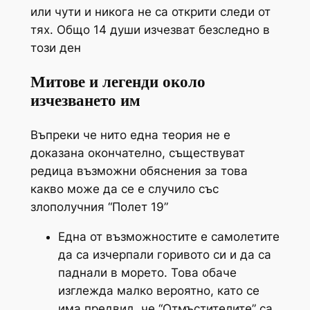
или чути и никога не са открити следи от
тях. Общо 14 души изчезват безследно в
този ден
Митове и легенди около
изчезването им
Въпреки че нито една теория не е
доказана окончателно, съществуват
редица възможни обяснения за това
какво може да се е случило със
злополучния “Полет 19”
Една от възможностите е самолетите
да са изчерпали горивото си и да са
паднали в морето. Това обаче
изглежда малко вероятно, като се
има предвид, че “Отмъстителите” са