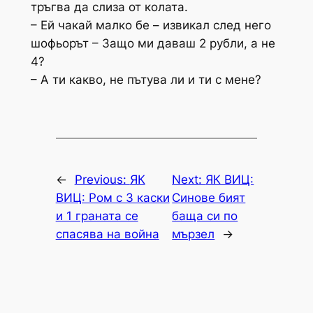
тръгва да слиза от колата.
– Ей чакай малко бе – извикал след него
шофьорът – Защо ми даваш 2 рубли, а не
4?
– А ти какво, не пътува ли и ти с мене?
←
Previous:
ЯК
Next:
ЯК ВИЦ:
ВИЦ: Ром с 3 каски
Синове бият
и 1 граната се
баща си по
спасява на война
мързел
→