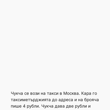
Чукча се вози на такси в Москва. Кара го
таксиметърджията до адреса и на брояча
пише 4 рубли. Чукча дава две рубли и