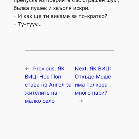
препуска из прерията със страшен шум,
бълва пушек и хвърля искри.
– И как ще ти викаме за по-кратко?
– Ту-тууу…
←
Previous:
ЯК
Next:
ЯК ВИЦ:
ВИЦ: Нов Поп
Откъде Моше
става на Ангел за
има толкова
жителите на
много пари?
малко село
→