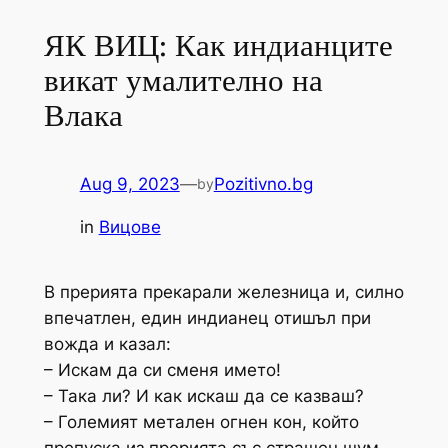
ЯК ВИЦ: Как индианците
викат умалително на
Влака
Aug 9, 2023
—
Pozitivno.bg
by
in
Вицове
В прерията прекарали железница и, силно
впечатлен, един индианец отишъл при
вожда и казал:
– Искам да си сменя името!
– Така ли? И как искаш да се казваш?
– Големият метален огнен кон, който