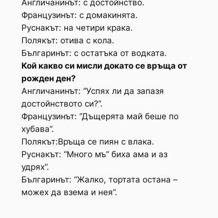
Англичанинът: с достойнство.
Французинът: с домакинята.
Руснакът: на четири крака.
Полякът: отива с кола.
Българинът: с остатъка от водката.
Кой какво си мисли докато се връща от
рожден ден?
Англичанинът: “Успях ли да запазя
достойнството си?”.
Французинът: “Дъщерята май беше по
хубава”.
Полякът:Връща се пиян с влака.
Руснакът: “Много мъ” биха ама и аз
удрях”.
Българинът: “Жалко, тортата остана –
можех да взема и нея”.