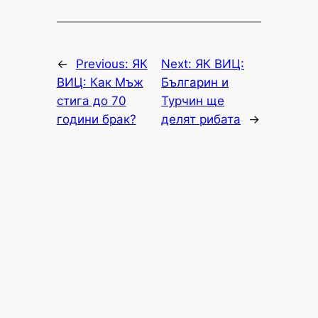
←
Previous:
ЯК
Next:
ЯК ВИЦ:
ВИЦ: Как Мъж
Българин и
стига до 70
Турчин ще
години брак?
делят рибата
→