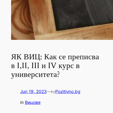
ЯК ВИЦ: Как се преписва
в I,II, III и IV курс в
университета?
Jun 19, 2023
—
Pozitivno.bg
by
in
Вицове