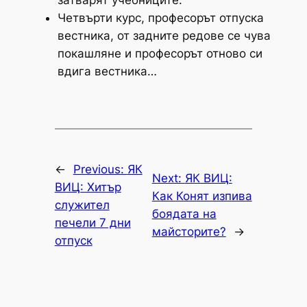
затварят учебниците.
Четвърти курс, професорът отпуска
вестника, от задните редове се чува
покашляне и професорът отново си
вдига вестника…
←
Previous:
ЯК
Next:
ЯК ВИЦ:
ВИЦ: Хитър
Как Конят изпива
служител
боядата на
печели 7 дни
майсторите?
→
отпуск