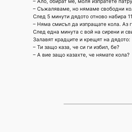
– Ало, обират ме, моля изпратете патру
– Съжаляваме, но нямаме свободни ко
След 5 минути дядото отново набира 11
– Няма смисъл да изпращате кола. Аз г
След една минута с вой на сирени и св
Залавят крадците и крещят на дядото:
– Ти защо каза, че си ги избил, бе?
– А вие защо казахте, че нямате кола?