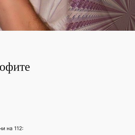
тофите
и на 112: