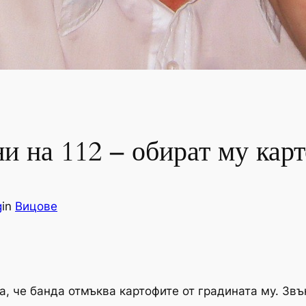
и на 112 – обират му кар
g
in
Вицове
 че банда отмъква картофите от градината му. Звън