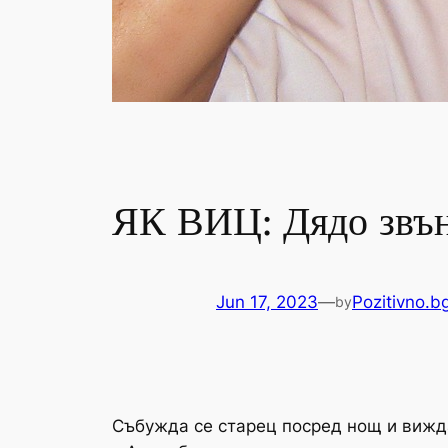
ЯК ВИЦ: Дядо звън
Jun 17, 2023
—
Pozitivno.b
by
Събужда се старец посред нощ и вижда,