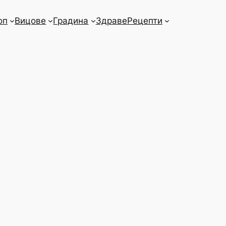
оп
Вицове
Градина
Здраве
Рецепти