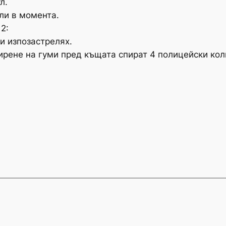
л.
ли в момента.
2:
и изпозастрелях.
ирене на гуми пред къщата спират 4 полицейски кол