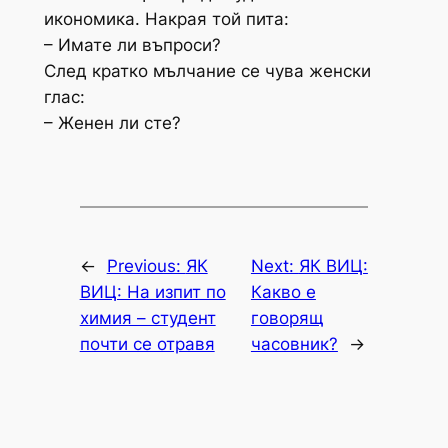
икономика. Накрая той пита:
– Имате ли въпроси?
След кратко мълчание се чува женски
глас:
– Женен ли сте?
←
Previous:
ЯК
Next:
ЯК ВИЦ:
ВИЦ: На изпит по
Какво е
химия – студент
говорящ
почти се отравя
часовник?
→