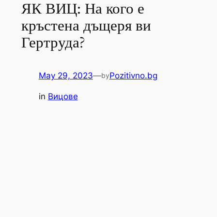
ЯК ВИЦ: На кого е
кръстена дъщеря ви
Гертруда?
May 29, 2023
—
Pozitivno.bg
by
in
Вицове