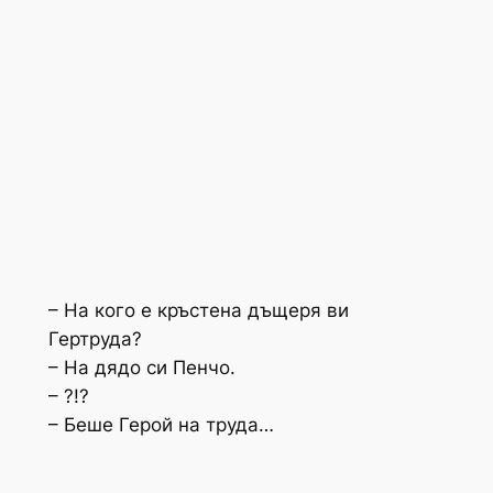
– На кого е кръстена дъщеря ви
Гертруда?
– На дядо си Пенчо.
– ?!?
– Беше Герой на труда…