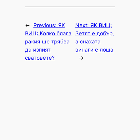
←
Previous:
ЯК
Next:
ЯК ВИЦ:
ВИЦ: Колко блага
Зетят е добър,
ракия ще трябва
а снахата
да изпият
винаги е лоша
сватовете?
→