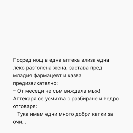
Посред нощ в една аптека влиза една
леко разголена жена, застава пред
младия фармацевт и казва
предизвикателно:
– От месеци не съм виждала мъж!
Аптекаря се усмихва с разбиране и ведро
отговаря:
– Тука имам едни много добри капки за
очи…