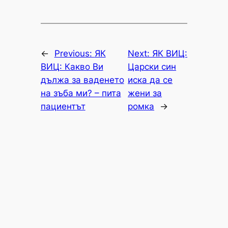
←
Previous:
ЯК
Next:
ЯК ВИЦ:
ВИЦ: Какво Ви
Царски син
дължa за ваденето
иска да се
на зъба ми? – пита
жени за
пациентът
ромка
→