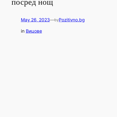
посред нощ
May 26, 2023
—
Pozitivno.bg
by
in
Вицове