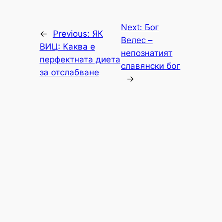
Next:
Бог
←
Previous:
ЯК
Велес –
ВИЦ: Каква е
непознатият
перфектната диета
славянски бог
за отслабване
→