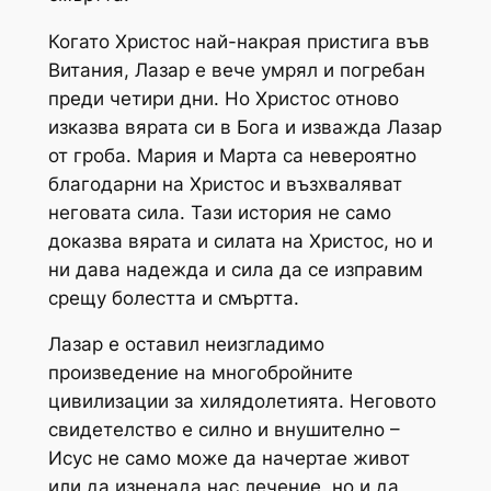
Когато Христос най-накрая пристига във
Витания, Лазар е вече умрял и погребан
преди четири дни. Но Христос отново
изказва вярата си в Бога и изважда Лазар
от гроба. Мария и Марта са невероятно
благодарни на Христос и възхваляват
неговата сила. Тази история не само
доказва вярата и силата на Христос, но и
ни дава надежда и сила да се изправим
срещу болестта и смъртта.
Лазар е оставил неизгладимо
произведение на многобройните
цивилизации за хилядолетията. Неговото
свидетелство е силно и внушително –
Исус не само може да начертае живот
или да изненада нас лечение, но и да