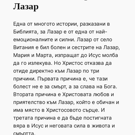
Лазар
Една от многото истории, разказани в
Библията, за Лазар е от една от най-
емоционалните и силни. Лазар от село
Витания е бил болен и сестрите на Лазар,
Мария и Марта, изпращат до Исус молба
да го излекува. Но Христос отказва да
отиде директно към Лазар по три
причини. Първата причина е, че тази
болест не е за смърт, а за слава на Бога.
Втората причина е Христовата любов и
приятелство към Лазар, който е обичан и
има място в Христосовото сърце. И
третата причина е да бъде постигната
вяра в Исус и неговата сила в живота и
смъртта.