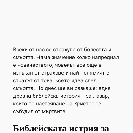
Всеки от нас се страхува от болестта и
смъртта. Няма значение колко напреднал
е човечеството, човекът все още е
изтъкан от страхове и най-голямият е
страхът от това, което идва след
смъртта. Но днес ще ви разкажe; една
древна библейска история – за Лазар,
който по настояване на Христос се
събудил от мъртвите.
Библейската истрия за