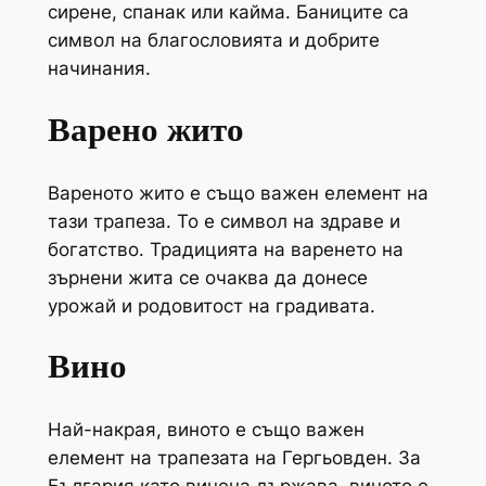
сирене, спанак или кайма. Баниците са
символ на благословията и добрите
начинания.
Варено жито
Вареното жито е също важен елемент на
тази трапеза. То е символ на здраве и
богатство. Традицията на варенето на
зърнени жита се очаква да донесе
урожай и родовитост на градивата.
Вино
Най-накрая, виното е също важен
елемент на трапезата на Гергьовден. За
България като винена държава, виното е