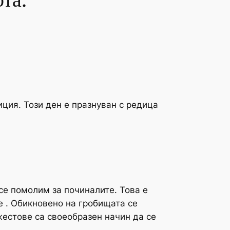
та.
ция. Този ден е празнуван с редица
се помолим за починалите. Това е
ие . Обикновено на гробищата се
жестове са своеобразен начин да се