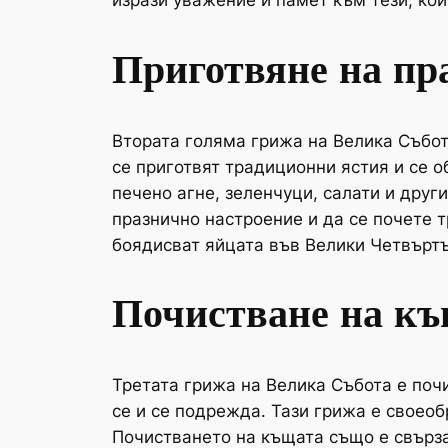
изрази уважение и памет към тези, коит
Приготвяне на пр
Втората голяма грижа на Велика Събота
се приготвят традиционни ястия и се о
печено агне, зеленчуци, салати и друг
празнично настроение и да се почете т
боядисват яйцата във Велики Четвъртъ
Почистване на к
Третата грижа на Велика Събота е почи
се и се подрежда. Тази грижа е своеоб
Почистването на къщата също е свърза