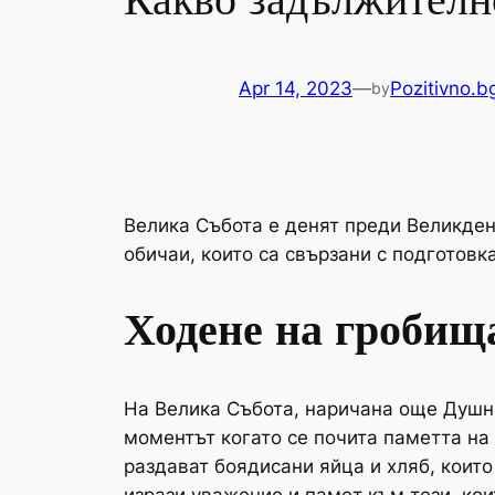
Какво задължително
Apr 14, 2023
—
Pozitivno.b
by
Велика Събота е денят преди Великден
обичаи, които са свързани с подготовка
Ходене на гробищ
На Велика Събота, наричана още Душна
моментът когато се почита паметта на 
раздават боядисани яйца и хляб, които