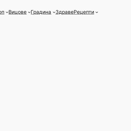
оп
Вицове
Градина
Здраве
Рецепти