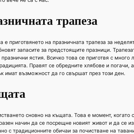
о вече не са с нас.
азничната трапеза
 е приготвянето на празничната трапеза за неделят
бновят запасите за предстоящите празници. Трапеза
и празнични ястия. Всичко това се приготвя с много 
радицията. Правят се обредните хлябове и погачи, а
к имат възможност да го свършат през този ден.
ъщата
стването сновно на къщата. Това е момент, когато с
разен начин да се посрещне новият живот и да се из
но с традиционните обичаи за почистване на тавани