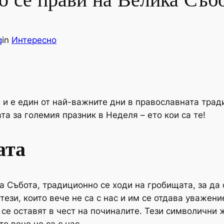
 се прави на Велика Събо
g
in
Интересно
 и е един от най-важните дни в православната тради
та за големия празник в Неделя – ето кои са те!
ата
 Събота, традиционно се ходи на гробищата, за да 
тези, които вече не са с нас и им се отдава уважен
 се оставят в чест на починалите. Тези символични 