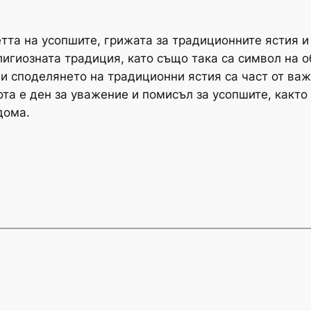
етта на усопшите, грижата за традиционните ястия и
лигиозната традиция, като също така са символ на о
и споделянето на традиционни ястия са част от ва
ота е ден за уважение и помисъл за усопшите, както
дома.