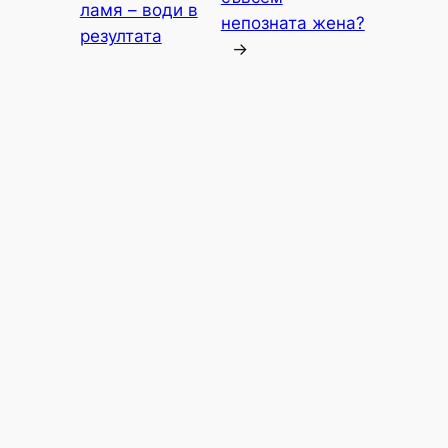
ламя – води в
непозната жена?
резултата
→