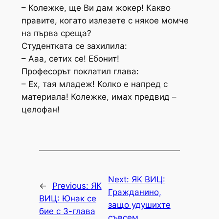
– Колежке, ще Ви дам жокер! Какво
правите, когато излезете с някое момче
на първа среща?
Студентката се захилила:
– Ааа, сетих се! Ебонит!
Професорът поклатил глава:
– Ех, тая младеж! Колко е напред с
материала! Колежке, имах предвид –
целофан!
Next:
ЯК ВИЦ:
←
Previous:
ЯК
Гражданино,
ВИЦ: Юнак се
защо удушихте
бие с 3-глава
съвсем