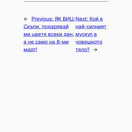
←
Previous:
ЯК ВИЦ:
Next:
Кой е
Скъпи, подарявай
най-силният
ми цветя всеки ден,
мускул в
а не само на 8-ми
човешкото
март!
тяло?
→