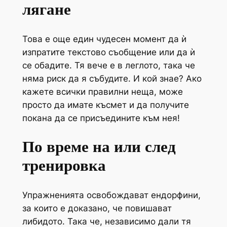
лягане
Това е още един чудесен момент да ѝ
изпратите текстово съобщение или да ѝ
се обадите. Тя вече е в леглото, така че
няма риск да я събудите. И кой знае? Ако
кажете всички правилни неща, може
просто да имате късмет и да получите
покана да се присъедините към нея!
По време на или след
тренировка
Упражненията освобождават ендорфини,
за които е доказано, че повишават
либидото. Така че, независимо дали тя