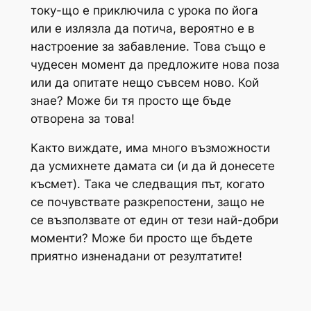
току-що е приключила с урока по йога
или е излязла да потича, вероятно е в
настроение за забавление. Това също е
чудесен момент да предложите нова поза
или да опитате нещо съвсем ново. Кой
знае? Може би тя просто ще бъде
отворена за това!
Както виждате, има много възможности
да усмихнете дамата си (и да й донесете
късмет). Така че следващия път, когато
се почувствате разкрепостени, защо не
се възползвате от един от тези най-добри
моменти? Може би просто ще бъдете
приятно изненадани от резултатите!