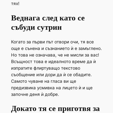
тях!
Веднага след като се
събуди сутрин
Когато за първи път отвори очи, тя все
още е сънена и съзнанието ѝ е замъглено.
Но това не означава, че не мисли за вас!
Всъщност това е идеалното време да ѝ
изпратите флиртуващо текстово
съобщение или дори да ѝ се обадите.
Самото чуване на гласа ви ще
предизвика усмивка на лицето ѝ и ще
започне деня ѝ добре.
Докато тя се приготвя за