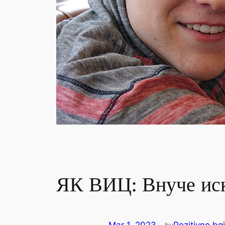
ЯК ВИЦ: Внуче иска
by