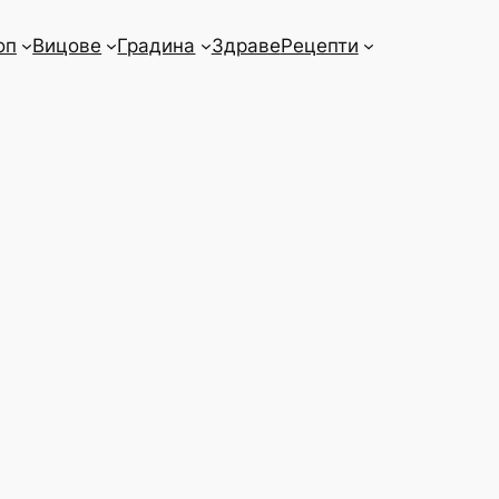
оп
Вицове
Градина
Здраве
Рецепти