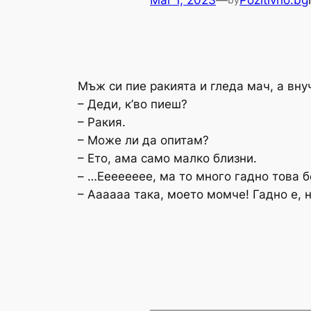
Mar 1, 2023
—
Pozitivno.bg
Мъж си пие ракията и гледа мач, а вну
– Деди, к’во пиеш?
– Ракия.
– Може ли да опитам?
– Ето, ама само малко близни.
– …Ееееееее, ма то много гадно това б
– Аааааа така, моето момче! Гадно е, н