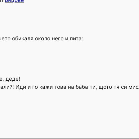
in
Вицове
чето обикаля около него и пита:
е, деде!
али?! Иди и го кажи това на баба ти, щото тя си мис