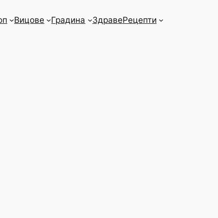
оп
Вицове
Градина
Здраве
Рецепти