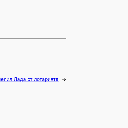
челил Лада от лотарията
→