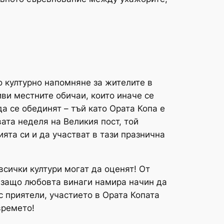
о културно напомняне за жителите в
иви местните обичаи, които иначе се
а се обединят – тъй като Ората Копа е
вата неделя на Великия пост, той
ята си и да участват в тази празнична
сички култури могат да оценят! От
 защо любовта винаги намира начин да
 приятели, участието в Ората Копата
времето!