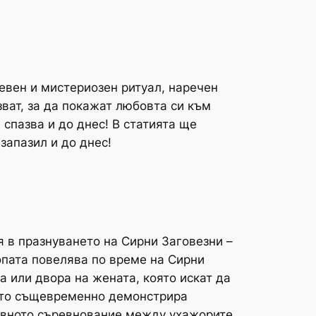
евен и мистериозен ритуал, наречен
зват, за да покажат любовта си към
 спазва и до днес! В статията ще
запазил и до днес!
я в празнуването на Сирни Заговезни –
опата повелява по време на Сирни
а или двора на жената, която искат да
 като същевременно демонстрира
овното съревнование между ухажорите,