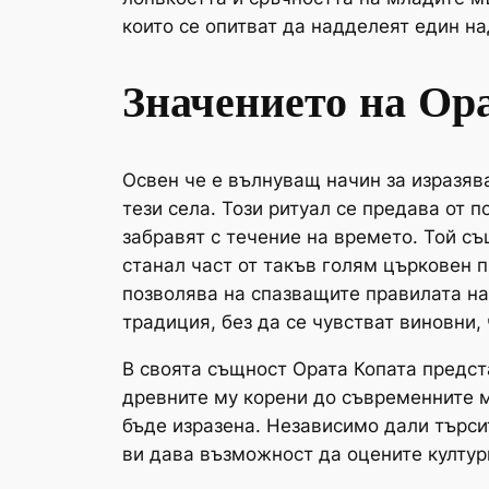
които се опитват да надделеят един на
Значението на Ор
Освен че е вълнуващ начин за изразяв
тези села. Този ритуал се предава от 
забравят с течение на времето. Той съ
станал част от такъв голям църковен п
позволява на спазващите правилата на
традиция, без да се чувстват виновни,
В своята същност Ората Копата предст
древните му корени до съвременните м
бъде изразена. Независимо дали търси
ви дава възможност да оцените културн