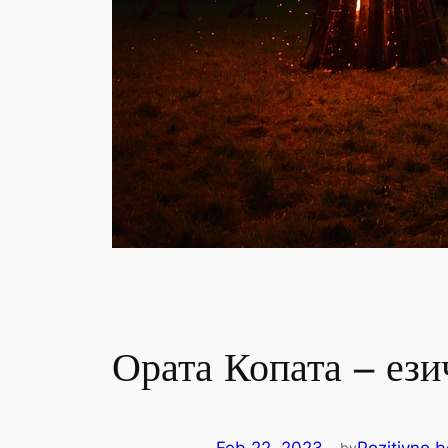
Ората Копата – ези
by