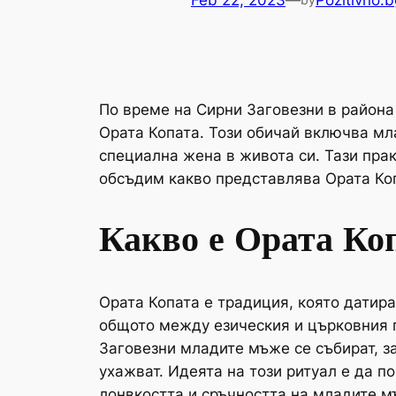
Feb 22, 2023
—
Pozitivno.b
По време на Сирни Заговезни в района
Ората Копата. Този обичай включва мла
специална жена в живота си. Тази прак
обсъдим какво представлява Ората Копа
Какво е Ората Ко
Ората Копата е традиция, която датира
общото между езическия и църковния п
Заговезни младите мъже се събират, за
ухажват. Идеята на този ритуал е да 
лонвкостта и сръчността на младите м