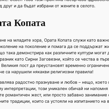
д друг и да бъдат избрани от жените в селото.
ата Копата
ане на младите хора, Ората Копата служи като важн
поколение на поколение и помага да се поддържат ж
що така демонстрира как различните култури могат д
разник като Сирни Заговезни, който се чества в пър
 Великия пост да преустановят временно ограничени
 че са нарушили някакви религиозни правила!
авлява радостно празнуване и любов – нещо, което в
у интерпретации, този уникален обичай ни напомня
те романтичен жест, или просто забавно занимание с
ите традиции, които са устояли на изпитанието на 