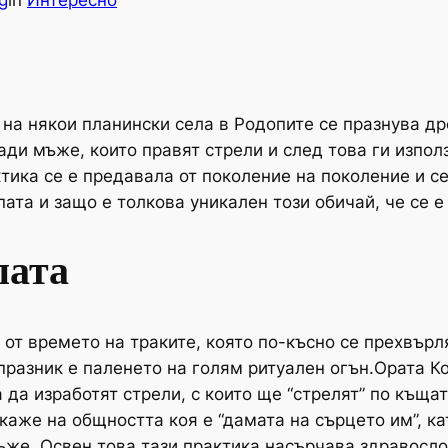
g
in
Интересно
 на някои планински села в Родопите се празнува др
ди мъже, които правят стрели и след това ги изпол
тика се е предавала от поколение на поколение и се
та и защо е толкова уникален този обичай, че се е 
пата
 от времето на траките, която по-късно се прехвърл
разник е паленето на голям ритуален огън.Ората К
 да изработят стрели, с които ще “стрелят” по къщат
покаже на общността коя е “дамата на сърцето им”,
ъже. Освен това тази практика насърчава здравосл