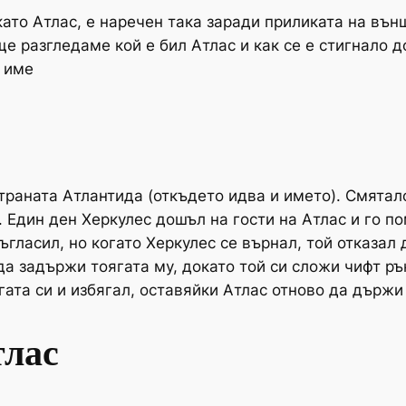
ато Атлас, е наречен така заради приликата на външ
ще разгледаме кой е бил Атлас и как се е стигнало 
 име
страната Атлантида (откъдето идва и името). Смятал
 Един ден Херкулес дошъл на гости на Атлас и го п
съгласил, но когато Херкулес се върнал, той отказал
да задържи тоягата му, докато той си сложи чифт р
гата си и избягал, оставяйки Атлас отново да държи
тлас