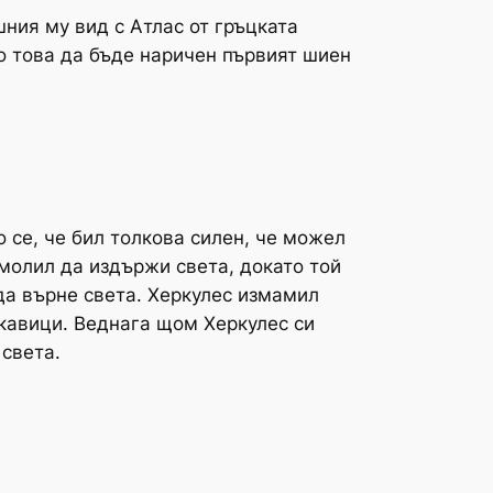
ния му вид с Атлас от гръцката
до това да бъде наричен първият шиен
о се, че бил толкова силен, че можел
омолил да издържи света, докато той
 да върне света. Херкулес измамил
ъкавици. Веднага щом Херкулес си
 света.