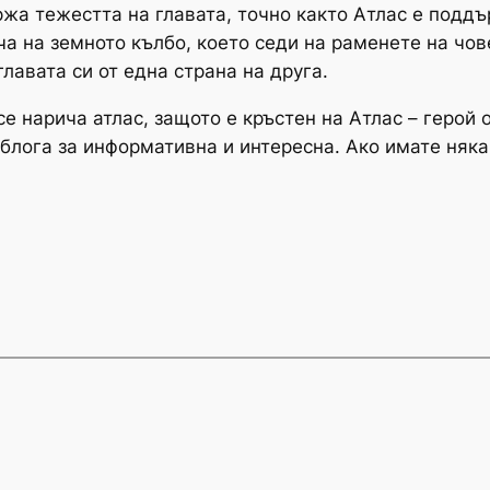
ржа тежестта на главата, точно както Атлас е поддъ
а на земното кълбо, което седи на раменете на чов
лавата си от една страна на друга.
се нарича атлас, защото е кръстен на Атлас – герой
 блога за информативна и интересна. Ако имате няка