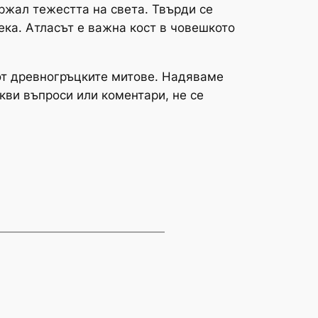
ржал тежестта на света. Твърди се
ека. Атласът е важна кост в човешкото
 от древногръцките митове. Надяваме
кви въпроси или коментари, не се