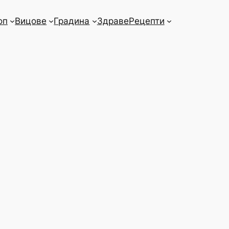
оп
Вицове
Градина
Здраве
Рецепти