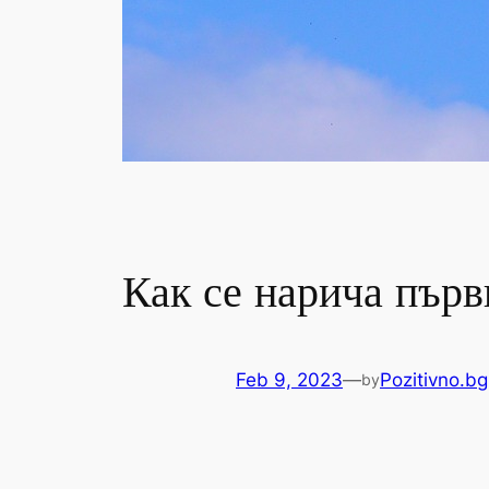
Как се нарича първ
Feb 9, 2023
—
Pozitivno.bg
by