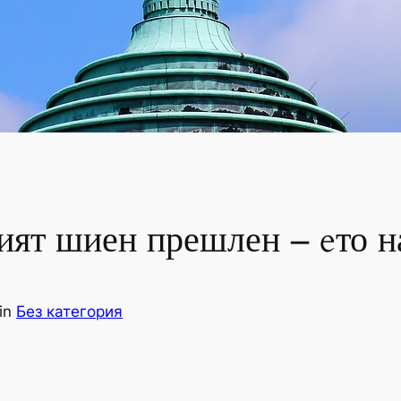
ият шиен прешлен – eто на
in
Без категория