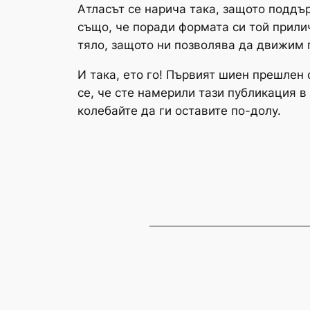
Атласът се нарича така, защото поддъ
също, че поради формата си той прилич
тяло, защото ни позволява да движим г
И така, ето го! Първият шиен прешлен 
се, че сте намерили тази публикация в
колебайте да ги оставите по-долу.