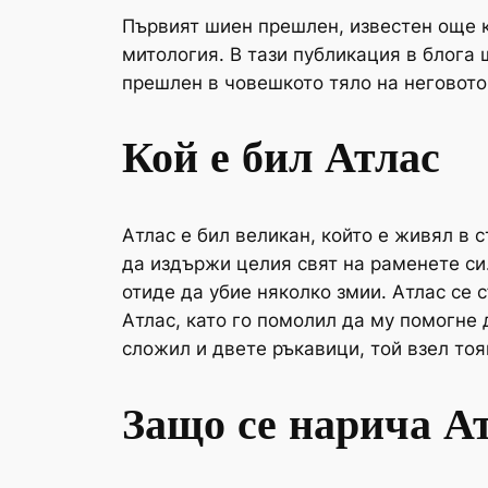
Първият шиен прешлен, известен още к
митология. В тази публикация в блога 
прешлен в човешкото тяло на неговото
Кой е бил Атлас
Атлас е бил великан, който е живял в 
да издържи целия свят на раменете си.
отиде да убие няколко змии. Атлас се 
Атлас, като го помолил да му помогне 
сложил и двете ръкавици, той взел тоя
Защо се нарича А