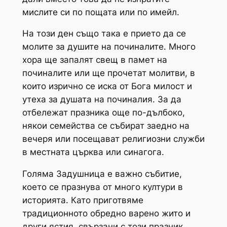
мислите си по пощата или по имейл.
На този ден също така е прието да се
молите за душите на починалите. Много
хора ще запалят свещ в памет на
починалите или ще прочетат молитви, в
които изрично се иска от Бога милост и
утеха за душата на починалия. За да
отбележат празника още по-дълбоко,
някои семейства се събират заедно на
вечеря или посещават религиозни служби
в местната църква или синагога.
Голяма Задушница е важно събитие,
което се празнува от много култури в
историята. Като приготвяме
традиционното обредно варено жито и
други ястия, свързани с този празник,