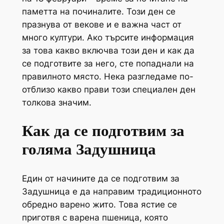
паметта на починалите. Този ден се
празнува от векове и е важна част от
много култури. Ако търсите информация
за това какво включва този ден и как да
се подготвите за него, сте попаднали на
правилното място. Нека разгледаме по-
отблизо какво прави този специален ден
толкова значим.
Как да се подготвим за
голяма Задушница
Един от начините да се подготвим за
Задушница е да направим традиционното
обредно варено жито. Това ястие се
приготвя с варена пшеница, която