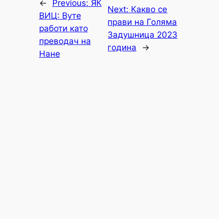
←
Previous:
ЯК
Next:
Какво се
ВИЦ: Вуте
прави на Голяма
работи като
Задушница 2023
преводач на
година
→
Нане