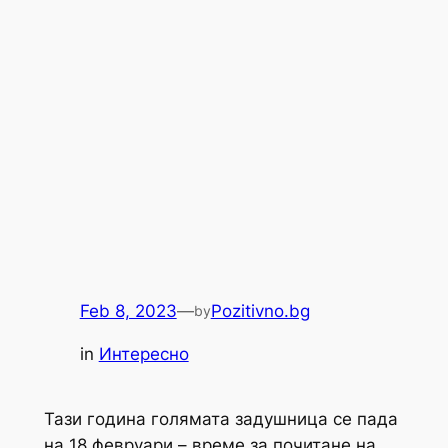
Feb 8, 2023
—
Pozitivno.bg
by
in
Интересно
Тази година голямата задушница се пада
на 18 февруари – време за почитане на