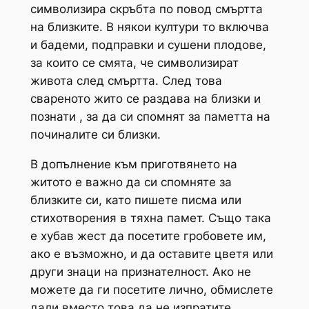
символизира скръбта по повод смъртта
на близките. В някои култури то включва
и бадеми, подправки и сушени плодове,
за които се смята, че символизират
живота след смъртта. След това
свареното жито се раздава на близки и
познати , за да си спомнят за паметта на
починалите си близки.
В допълнение към приготвянето на
житото е важно да си спомняте за
близките си, като пишете писма или
стихотворения в тяхна памет. Също така
е хубав жест да посетите гробовете им,
ако е възможно, и да оставите цветя или
други знаци на признателност. Ако не
можете да ги посетите лично, обмислете
дали вместо това да не изпратите