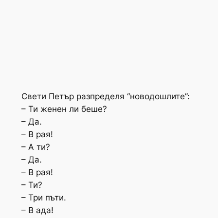
Свети Петър разпределя “новодошлите”:
– Ти женен ли беше?
– Да.
– В рая!
– А ти?
– Да.
– В рая!
– Ти?
– Три пъти.
– В ада!