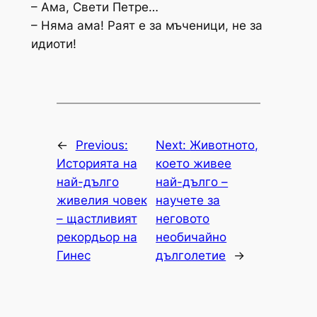
– Ама, Свети Петре…
– Няма ама! Раят е за мъченици, не за
идиоти!
←
Previous:
Next:
Животното,
Историята на
което живее
най-дълго
най-дълго –
живелия човек
научете за
– щастливият
неговото
рекордьор на
необичайно
Гинес
дълголетие
→