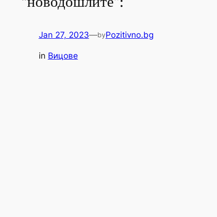
“новодошлите”:
Jan 27, 2023
—
Pozitivno.bg
by
in
Вицове