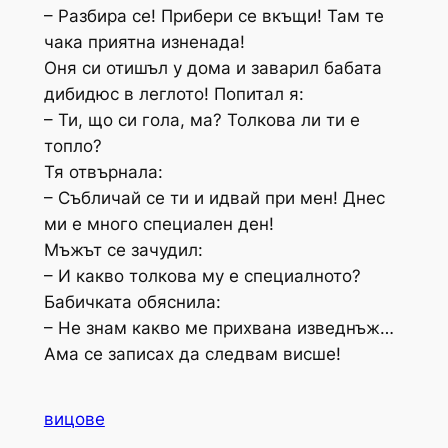
– Разбира се! Прибери се вкъщи! Там те
чака приятна изненада!
Оня си отишъл у дома и заварил бабата
дибидюс в леглото! Попитал я:
– Ти, що си гола, ма? Толкова ли ти е
топло?
Тя отвърнала:
– Събличай се ти и идвай при мен! Днес
ми е много специален ден!
Мъжът се зачудил:
– И какво толкова му е специалното?
Бабичката обяснила:
– Не знам какво ме прихвана изведнъж…
Ама се записах да следвам висше!
вицове