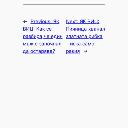
←
Previous:
ЯК
Next:
ЯК ВИЦ:
ВИЦ: Как се
Пияница хванал
разбира,че един
златната рибка
мъж е започнал
– иска само
да остарява?
ракия
→