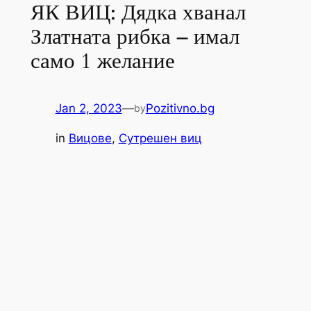
ЯК ВИЦ: Дядка хванал
Златната рибка – имал
само 1 желание
Jan 2, 2023
—
Pozitivno.bg
by
in
Вицове
, 
Сутрешен виц