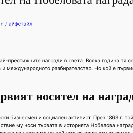
тел на Нобеловата награда
in
Лайфстайл
ай-престижните награди в света. Всяка година тя с
а и международното разбирателство. Но кой е първи
ървият носител на награ
ки бизнесмен и социален активист. През 1863 г. т
дствие му носи първата в историята Нобелова наград