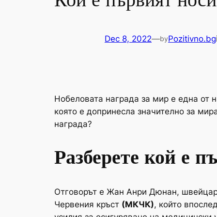
Кой е първият носи
Dec 8, 2022
—
Pozitivno.bg
by
Нобеловата награда за мир е една от н
която е допринесла значително за мир
награда?
Разберете кой е п
Отговорът е Жан Анри Дюнан, швейцарс
Червения кръст
(МКЧК)
, който впосле