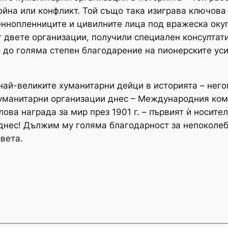
ойна или конфликт. Той също така изиграва ключова
еннопленниците и цивилните лица под вражеска оку
от двете организации, получили специален консултат
– до голяма степен благодарение на пионерските у
ай-великите хуманитарни дейци в историята – него
хуманитарни организации днес – Международния ком
ова награда за мир през 1901 г. – първият ѝ носит
 днес! Дължим му голяма благодарност за непоколе
света.