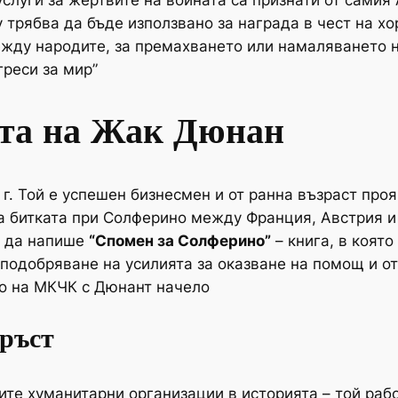
услуги за жертвите на войната са признати от самия
 трябва да бъде използвано за награда в чест на хо
ежду народите, за премахването или намаляването н
реси за мир”
ята на Жак Дюнан
 г. Той е успешен бизнесмен и от ранна възраст про
 на битката при Солферино между Франция, Австрия 
ра да напише
“Спомен за Солферино”
– книга, в коят
а подобряване на усилията за оказване на помощ и от
о на МКЧК с Дюнант начело
ръст
те хуманитарни организации в историята – той рабо