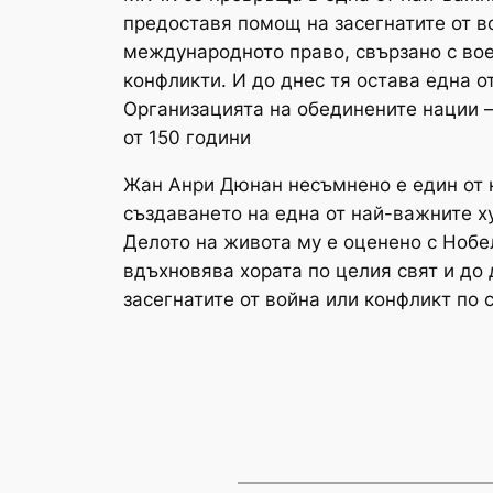
предоставя помощ на засегнатите от в
международното право, свързано с во
конфликти. И до днес тя остава една 
Организацията на обединените нации 
от 150 години
Жан Анри Дюнан несъмнено е един от н
създаването на една от най-важните 
Делото на живота му е оценено с Нобел
вдъхновява хората по целия свят и до
засегнатите от война или конфликт по 