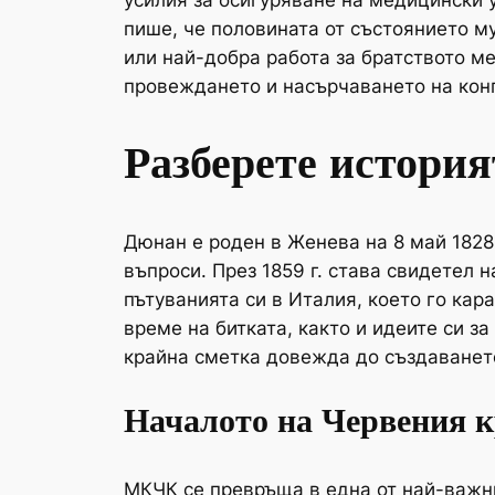
усилия за осигуряване на медицински 
пише, че половината от състоянието му
или най-добра работа за братството м
провеждането и насърчаването на конг
Разберете истори
Дюнан е роден в Женева на 8 май 1828
въпроси. През 1859 г. става свидетел
пътуванията си в Италия, което го ка
време на битката, както и идеите си з
крайна сметка довежда до създаванет
Началото на Червения к
МКЧК се превръща в една от най-важни