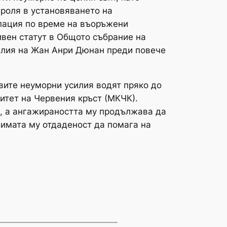
 роля в установяването на
пация по време на въоръжени
ивен статут в Общото събрание на
силия на Жан Анри Дюнан преди повече
вите неуморни усилия водят пряко до
итет на Червения кръст (МКЧК).
ел, а ангажираността му продължава да
бимата му отдаденост да помага на