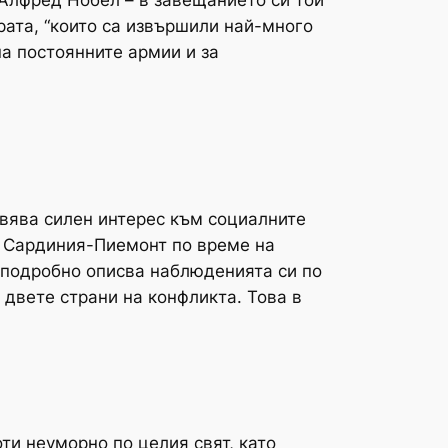
 Алфред Нобел – в завещанието си той
рата,
“които са извършили най-много
а постоянните армии и за
явява силен интерес към социалните
и Сардиния-Пиемонт по време на
о подробно описва наблюденията си по
 двете страни на конфликта. Това в
ти неуморно по целия свят, като