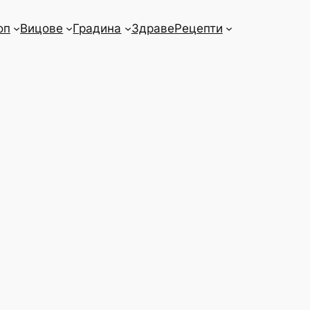
оп
Вицове
Градина
Здраве
Рецепти