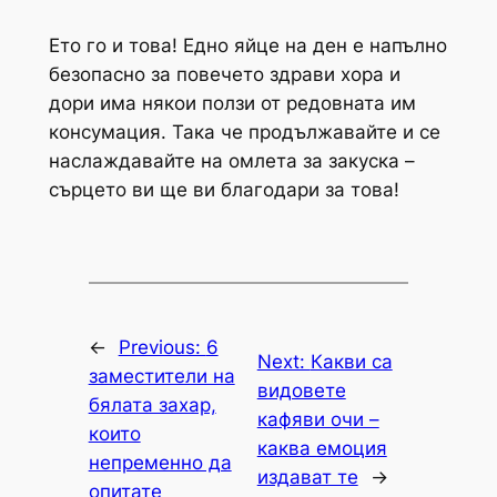
Ето го и това! Едно яйце на ден е напълно
безопасно за повечето здрави хора и
дори има някои ползи от редовната им
консумация. Така че продължавайте и се
наслаждавайте на омлета за закуска –
сърцето ви ще ви благодари за това!
←
Previous:
6
Next:
Какви са
заместители на
видовете
бялата захар,
кафяви очи –
които
каква емоция
непременно да
издават те
→
опитате