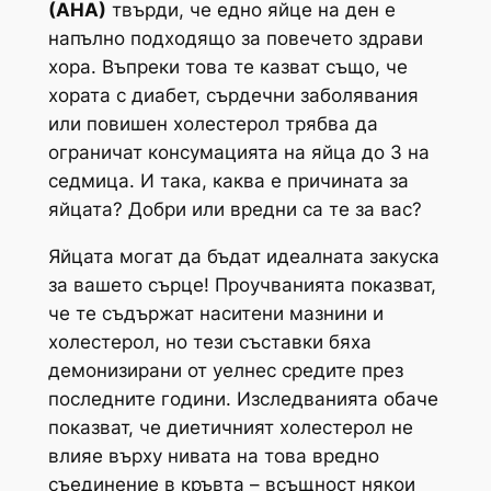
(АНА)
твърди, че едно яйце на ден е
напълно подходящо за повечето здрави
хора. Въпреки това те казват също, че
хората с диабет, сърдечни заболявания
или повишен холестерол трябва да
ограничат консумацията на яйца до 3 на
седмица. И така, каква е причината за
яйцата? Добри или вредни са те за вас?
Яйцата могат да бъдат идеалната закуска
за вашето сърце! Проучванията показват,
че те съдържат наситени мазнини и
холестерол, но тези съставки бяха
демонизирани от уелнес средите през
последните години. Изследванията обаче
показват, че диетичният холестерол не
влияе върху нивата на това вредно
съединение в кръвта – всъщност някои