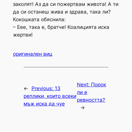
заколят! Аз да си пожертвам живота! А ти
да си останеш жива и здрава, така ли?
Кокошката обяснила:
– Еее, така е, братче! Коалицията иска
жертви!
оригинален виц
Next:
Порок
←
Previous:
13
ли е
реплики, които всеки
ревността?
мъж иска да чуе
→