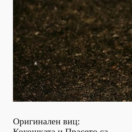
Оригинален виц:
Кокошката и Прасето са