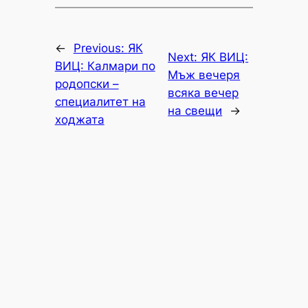
←
Previous:
ЯК
Next:
ЯК ВИЦ:
ВИЦ: Калмари по
Мъж вечеря
родопски –
всяка вечер
специалитет на
на свещи
→
ходжата