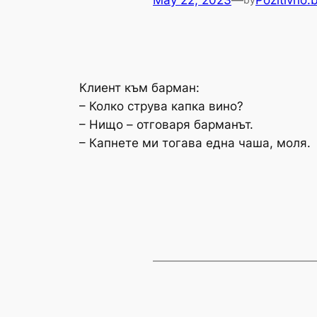
May 22, 2023
—
Pozitivno.
Клиент към барман:
– Колко струва капка вино?
– Нищо – отговаря барманът.
– Капнете ми тогава една чаша, моля.