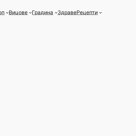
оп
Вицове
Градина
Здраве
Рецепти