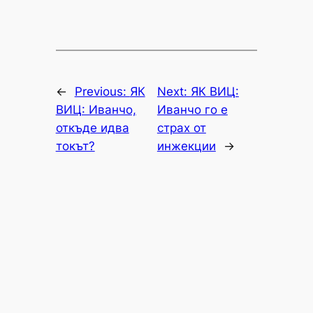
←
Previous:
ЯК
Next:
ЯК ВИЦ:
ВИЦ: Иванчо,
Иванчо го е
откъде идва
страх от
токът?
инжекции
→