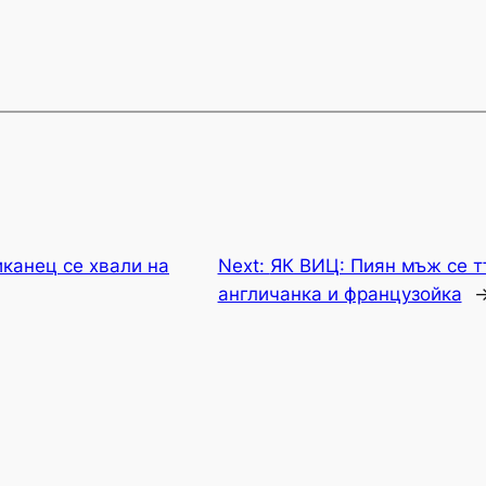
канец се хвали на
Next:
ЯК ВИЦ: Пиян мъж се т
англичанка и французойка