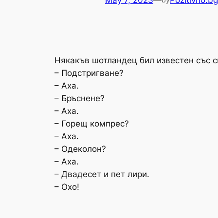
May 7, 2023
—
Pozitivno.bg
Някакъв шотландец бил известен със св
– Подстригване?
– Аха.
– Бръснене?
– Аха.
– Горещ компрес?
– Аха.
– Одеколон?
– Аха.
– Двадесет и пет лири.
– Охо!