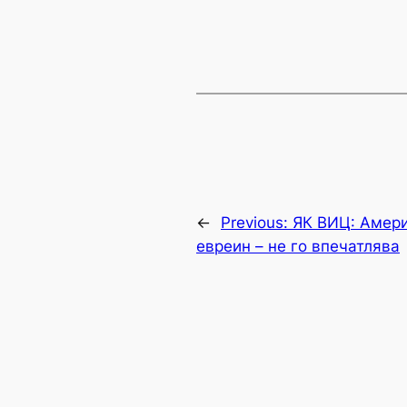
←
Previous:
ЯК ВИЦ: Амери
евреин – не го впечатлява