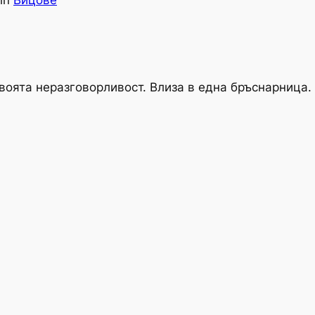
in
Вицове
оята неразговорливост. Влиза в една бръснарница. 