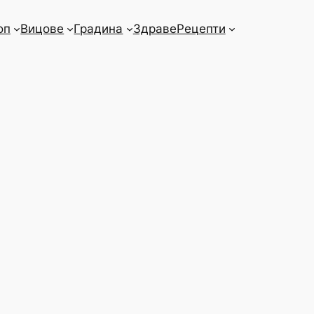
оп
Вицове
Градина
Здраве
Рецепти