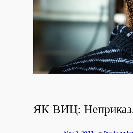
ЯК ВИЦ: Неприказл
by