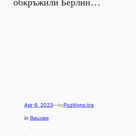
обкръжили Берлин…
Apr 6, 2023
—
Pozitivno.bg
by
in
Вицове