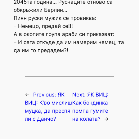
2045та година… Руснаците отново са
обкръжили Берлин…
Пиян руски мужик се провиква:
– Немецо, предай се!!!
А в окопите група араби си приказват:
– И сега откъде да им намерим немец, та
да им го предадем?!
←
Previous:
ЯК
Next:
ЯК ВИЦ:
ВИЦ: К’во мислиш
Как бондинка
муцка, да преспя
помпа гумите
ли с Данчо?
на колата?
→