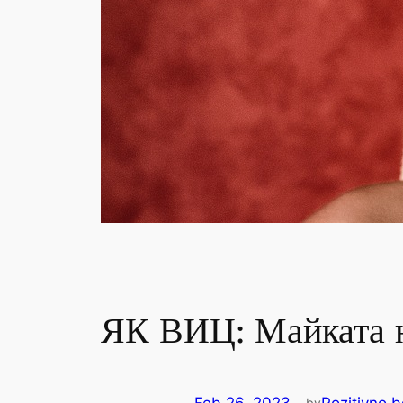
ЯК ВИЦ: Майката н
by