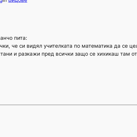
g
in
Вицове
анчо пита:
чки, че си видял учителката по математика да се ц
стани и разкажи пред всички защо се хихикаш там от