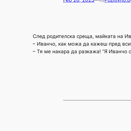
Feb 26, 2023
—
Pozitivno.b
След родителска среща, майката на Ив
– Иванчо, как можа да кажеш пред вси
– Тя ме накара да разкажа! “Я Иванчо 