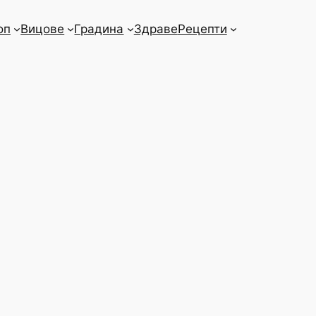
оп
Вицове
Градина
Здраве
Рецепти