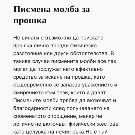
Писмена молба за
прошка
Не винаги е възможно да поискате
прошка лично поради физическо
разстояние или други обстоятелства. В
такива случаи писмените молби все пак
могат да послужат като ефективно
средство за искане на прошка, като
същевременно се запазва уважението и
смирението към тези, които я дават.
Писмените молби трябва да включват и
благодарности след получаването на
споменатото опрощение, макар че
логично не включват физически жестове
като целувка на нечия ръка.Не е най-