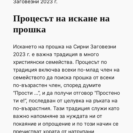
Заговезни 2023 г.
Процесът на искане на
прошка
Искането на прошка на Сирни Заговезни
2023 г. е важна традиция в много
християнски семейства. Процесът по
традиция включва всеки по-млад член на
семейството да поиска прошка от всеки
по-възрастен член, според думите
“Прости …”, и да получи отговор “Простено
ти е!”, последван от целувка на ръката на
по-възрастния. Тази традиция служи като
важно напомняне за нуждата ни от
покаяние и опрощение и по този начин се
пречистват хората от натрупани