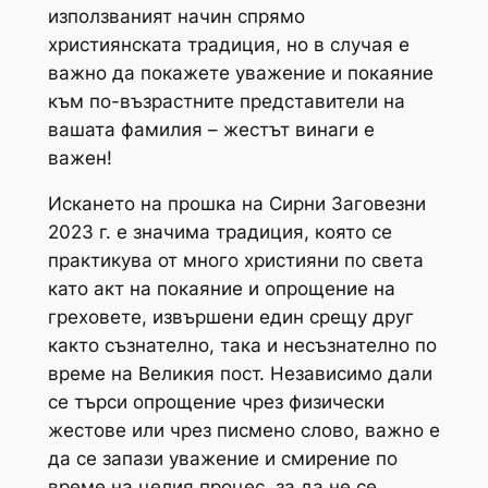
използваният начин спрямо
християнската традиция, но в случая е
важно да покажете уважение и покаяние
към по-възрастните представители на
вашата фамилия – жестът винаги е
важен!
Искането на прошка на Сирни Заговезни
2023 г. е значима традиция, която се
практикува от много християни по света
като акт на покаяние и опрощение на
греховете, извършени един срещу друг
както съзнателно, така и несъзнателно по
време на Великия пост. Независимо дали
се търси опрощение чрез физически
жестове или чрез писмено слово, важно е
да се запази уважение и смирение по
време на целия процес, за да не се