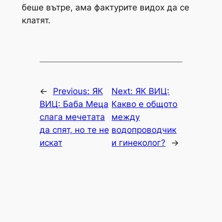
беше вътре, ама фактурите видох да се
клатят.
←
Previous:
ЯК
Next:
ЯК ВИЦ:
ВИЦ: Баба Меца
Какво е общото
слага мечетата
между
да спят, но те не
водопроводчик
искат
и гинеколог?
→