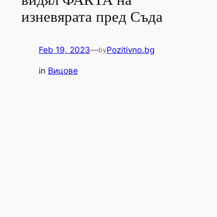
изневярата пред Съда
Feb 19, 2023
—
Pozitivno.bg
by
in
Вицове