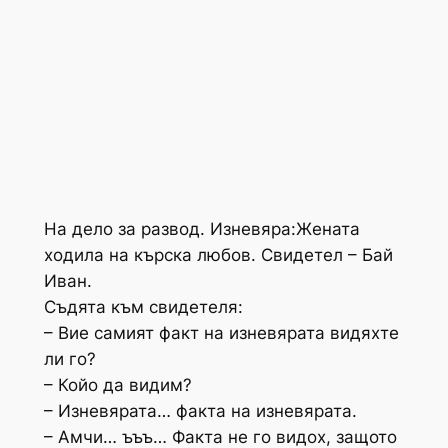
На дело за развод. Изневяра:Жената
ходила на кърска любов. Свидетел – Бай
Иван.
Съдята към свидетеля:
– Вие самият факт на изневярата видяхте
ли го?
– Койо да видим?
– Изневярата… факта на изневярата.
– Амчи… ъъъ… Факта не го видох, защото