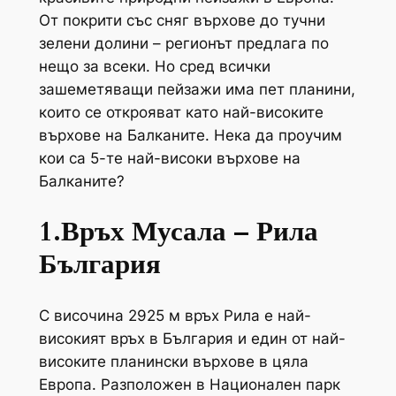
От покрити със сняг върхове до тучни
зелени долини – регионът предлага по
нещо за всеки. Но сред всички
зашеметяващи пейзажи има пет планини,
които се открояват като най-високите
върхове на Балканите. Нека да проучим
кои са 5-те най-високи върхове на
Балканите?
1.Връх Мусала – Рила
България
С височина 2925 м връх Рила е най-
високият връх в България и един от най-
високите планински върхове в цяла
Европа. Разположен в Национален парк