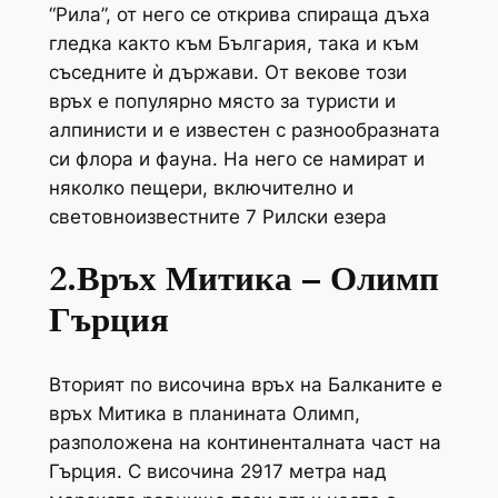
“Рила”, от него се открива спираща дъха
гледка както към България, така и към
съседните ѝ държави. От векове този
връх е популярно място за туристи и
алпинисти и е известен с разнообразната
си флора и фауна. На него се намират и
няколко пещери, включително и
световноизвестните 7 Рилски езера
2.Връх Митика – Олимп
Гърция
Вторият по височина връх на Балканите е
връх Митика в планината Олимп,
разположена на континенталната част на
Гърция. С височина 2917 метра над