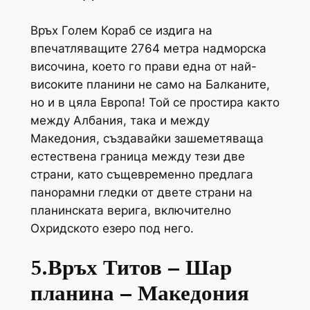
Връх Голем Кораб се издига на
впечатляващите 2764 метра надморска
височина, което го прави една от най-
високите планини не само на Балканите,
но и в цяла Европа! Той се простира както
между Албания, така и между
Македония, създавайки зашеметяваща
естествена граница между тези две
страни, като същевременно предлага
панорамни гледки от двете страни на
планинската верига, включително
Охридското езеро под него.
5.Връх Титов – Шар
планина – Македония