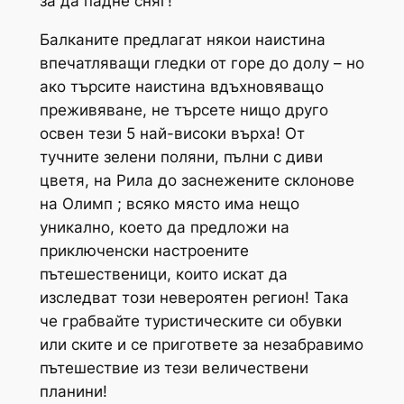
за да падне сняг!
Балканите предлагат някои наистина
впечатляващи гледки от горе до долу – но
ако търсите наистина вдъхновяващо
преживяване, не търсете нищо друго
освен тези 5 най-високи върха! От
тучните зелени поляни, пълни с диви
цветя, на Рила до заснежените склонове
на Олимп ; всяко място има нещо
уникално, което да предложи на
приключенски настроените
пътешественици, които искат да
изследват този невероятен регион! Така
че грабвайте туристическите си обувки
или ските и се пригответе за незабравимо
пътешествие из тези величествени
планини!