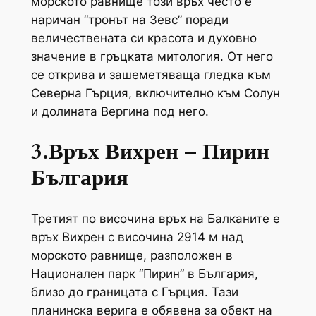
морското равнище този връх често е
наричан “тронът на Зевс” поради
величествената си красота и духовно
значение в гръцката митология. От него
се открива и зашеметяваща гледка към
Северна Гърция, включително към Солун
и долината Вергина под него.
3.Връх Вихрен – Пирин
България
Третият по височина връх на Балканите е
връх Вихрен с височина 2914 м над
морското равнище, разположен в
Национален парк “Пирин” в България,
близо до границата с Гърция. Тази
планинска верига е обявена за обект на