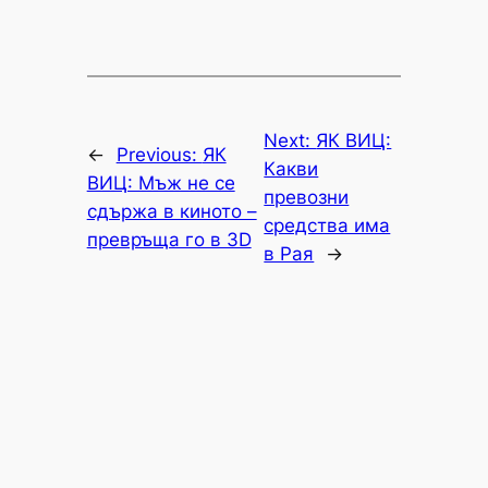
Next:
ЯК ВИЦ:
←
Previous:
ЯК
Какви
ВИЦ: Мъж не се
превозни
сдържа в киното –
средства има
превръща го в 3D
в Рая
→