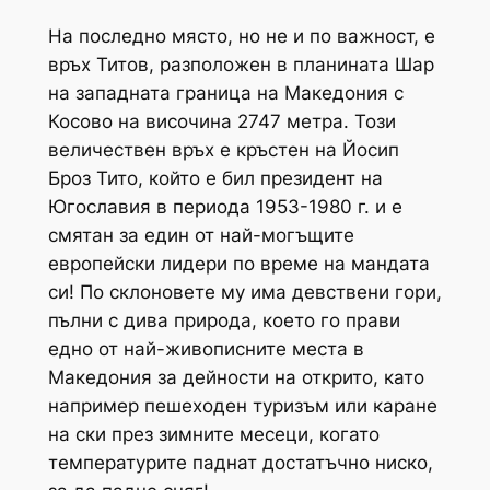
На последно място, но не и по важност, е
връх Титов, разположен в планината Шар
на западната граница на Македония с
Косово на височина 2747 метра. Този
величествен връх е кръстен на Йосип
Броз Тито, който е бил президент на
Югославия в периода 1953-1980 г. и е
смятан за един от най-могъщите
европейски лидери по време на мандата
си! По склоновете му има девствени гори,
пълни с дива природа, което го прави
едно от най-живописните места в
Македония за дейности на открито, като
например пешеходен туризъм или каране
на ски през зимните месеци, когато
температурите паднат достатъчно ниско,