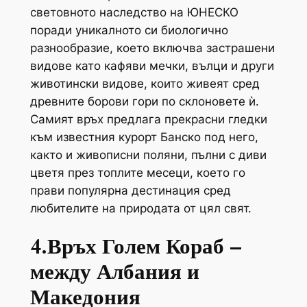
световното наследство на ЮНЕСКО
поради уникалното си биологично
разнообразие, което включва застрашени
видове като кафяви мечки, вълци и други
животински видове, които живеят сред
древните борови гори по склоновете ѝ.
Самият връх предлага прекрасни гледки
към известния курорт Банско под него,
както и живописни поляни, пълни с диви
цветя през топлите месеци, което го
прави популярна дестинация сред
любителите на природата от цял свят.
4.Връх Голем Кораб –
между Албания и
Македония