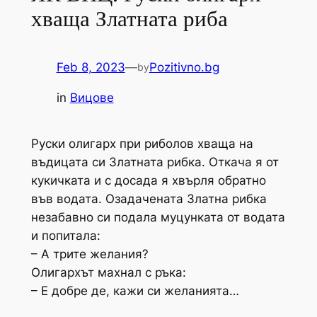
хваща Златната риба
Feb 8, 2023
—
Pozitivno.bg
by
in
Вицове
Руски олигарх при риболов хваща на
въдицата си Златната рибка. Откача я от
кукичката и с досада я хвърля обратно
във водата. Озадачената Златна рибка
незабавно си подала муцунката от водата
и попитала:
– А трите желания?
Олигархът махнал с ръка:
– Е добре де, кажи си желанията…