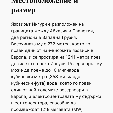
Местоположение и
размер
Язовирът Ингури е разположен на
границата между Абхазия и Сванетия,
два региона в Западна Грузия.
Височината му е 272 метра, което го
прави един от най-високите язовири в
Европа, и се простира на 1241 метра през
дефилето на река Ингури. Резервоарът му
може да поеме до 10 милиарда
кубически метра (353 милиарда
кубически фута) вода, което го прави
един от най-големите резервоари в
Европа, а електроцентралата му съдържа
шест генератора, способни да
произвеждат 1218 мегавата (MW)