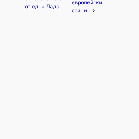
европейски
от една Лада
езици
→