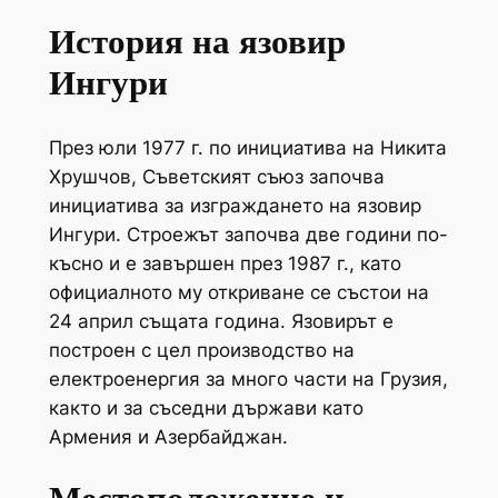
История на язовир
Ингури
През юли 1977 г. по инициатива на Никита
Хрушчов, Съветският съюз започва
инициатива за изграждането на язовир
Ингури. Строежът започва две години по-
късно и е завършен през 1987 г., като
официалното му откриване се състои на
24 април същата година. Язовирът е
построен с цел производство на
електроенергия за много части на Грузия,
както и за съседни държави като
Армения и Азербайджан.