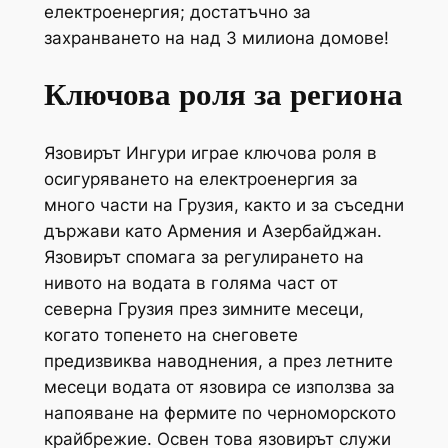
електроенергия; достатъчно за
захранването на над 3 милиона домове!
Ключова роля за региона
Язовирът Ингури играе ключова роля в
осигуряването на електроенергия за
много части на Грузия, както и за съседни
държави като Армения и Азербайджан.
Язовирът спомага за регулирането на
нивото на водата в голяма част от
северна Грузия през зимните месеци,
когато топенето на снеговете
предизвиква наводнения, а през летните
месеци водата от язовира се използва за
напояване на фермите по черноморското
крайбрежие. Освен това язовирът служи