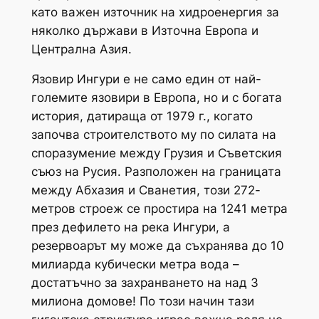
като важен източник на хидроенергия за
няколко държави в Източна Европа и
Централна Азия.
Язовир Ингури е не само един от най-
големите язовири в Европа, но и с богата
история, датираща от 1979 г., когато
започва строителството му по силата на
споразумение между Грузия и Съветския
съюз на Русия. Разположен на границата
между Абхазия и Сванетия, този 272-
метров строеж се простира на 1241 метра
през дефилето на река Ингури, а
резервоарът му може да съхранява до 10
милиарда кубически метра вода –
достатъчно за захранването на над 3
милиона домове! По този начин тази