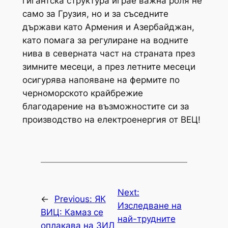
гигантска структура играе важна роля не
само за Грузия, но и за съседните
държави като Армения и Азербайджан,
като помага за регулиране на водните
нива в северната част на страната през
зимните месеци, а през летните месеци
осигурява напояване на фермите по
черноморското крайбрежие
благодарение на възможностите си за
производство на електроенергия от ВЕЦ!
Next:
←
Previous:
ЯК
Изследване на
ВИЦ: Камаз се
най-трудните
оплакава на ЗИЛ