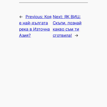
←
Previous:
Коя
Next:
ЯК ВИЦ:
е най-дългата
Скъпи, познай
река в Източна
какво съм ти
Азия?
сготвила!
→