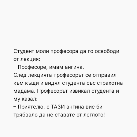
Студент моли професора да го освободи
от лекция:
– Професоре, имам ангина.
След лекцията професорът се отправил
към къщи и видял студента със страхотна
мадама. Професорът извикал студента и
му казал:
– Приятелю, с ТАЗИ ангина вие би
трябвало да не ставате от леглото!