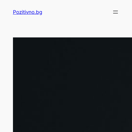
Skip
Pozitivno.bg
to
content