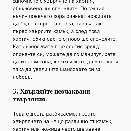
започнете с хвърляне на хартия,
обикновено ще спечелите. По същия
начин повечето хора очакват ножицата
да бъде хвърлена втора, така че ако
първо хвърлите камък, а след това
хартия, обикновено отново ще спечелите.
Като използвате психология срещу
опонента си, можете да го манипулирате
да хвърли това, което искате да хвърли, и
така да увеличите шансовете си за
победа.
3. Хвърляйте неочаквани
хвърляния.
Това е доста разбираемо; просто
хвърлянето на нещо различно от камък,
хартия или ножица често ще хване