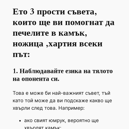
Ето 3 прости съвета,
които ще ви помогнат да
печелите в камък,
ножица ,хартия всеки
път:
1. Наблюдавайте езика на тялото
на опонента си.
Това е може би най-важният съвет, тъй
като той може да ви подскаже какво ще
хвърли след това. Например:
ако свият юмрук, вероятно ще
хвърлят камък;