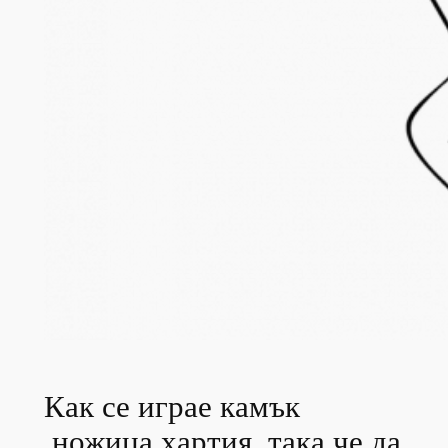
Как се играе камък
,ножица,хартия, така че да