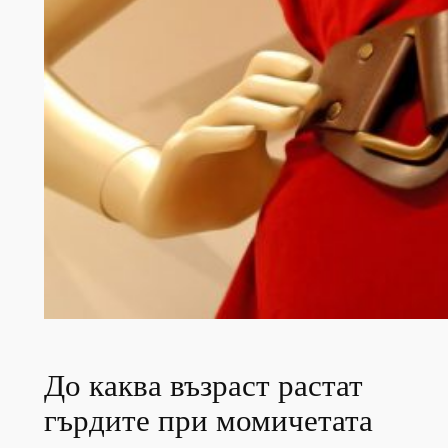
До каква възраст растат
гърдите при момичетата