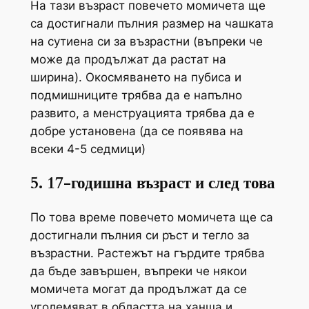
На тази възраст повечето момичета ще
са достигнали пълния размер на чашката
на сутиена си за възрастни (въпреки че
може да продължат да растат на
ширина). Окосмяването на пубиса и
подмишниците трябва да е напълно
развито, а менструацията трябва да е
добре установена (да се появява на
всеки 4-5 седмици)
5. 17-годишна възраст и след това
По това време повечето момичета ще са
достигнали пълния си ръст и тегло за
възрастни. Растежът на гърдите трябва
да бъде завършен, въпреки че някои
момичета могат да продължат да се
уголемяват в областта на ханша и