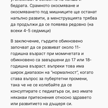
бедрата. Срамното окосмяване и
окосмяването под мишниците ще останат
напълно развити, а менструацията трябва
да продължи да се появява редовно (на
всеки 4-5 седмици)
В заключение, гърдите обикновено
започват да се развиват около 11-
годишна възраст при момичетата и
обикновено са завършени до 17 или 18-
годишна възраст. въпреки това има
широк диапазон на “нормалност”, когато
става въпрос за пубертетни промени,
така че не се колебайте да се
консултирате с педиатъра си, ако имате
някакви притеснения относно здравето
или развитието на дъщеря си.