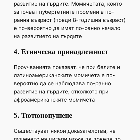
развитие на гърдите. Момичетата, които
започват пубертетните промени в по-
ранна възраст (преди 8-годишна възраст)
е по-вероятно да имат по-ранно начало
на развитието на гърдите
4. Етническа принадлежност
Проучванията показват, че при белите и
латиноамериканските момичета е по-
вероятно да се наблюдава по-ранно
развитие на гърдите, отколкото при
афроамериканските момичета
5. Тютюнопушене
Съществуват някои доказателства, че
пушенето на цигари може да доведе до