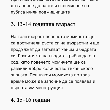
да започне да расте и окосмяване на
пубиса и/или подмишниците
3. 13-14 годишна възраст
На тази възраст повечето момичета ще
са достигнали ръста си на възрастни и ще
продължат да запълват ханша и бедрата
си. Развитието на гърдите трябва да е в
ход, като повечето момичета ще са
развили добро количество тъкан около
зърната. При някои момичета по това
време може да започне да се появява и
първата им менструация
4. 15-16 години