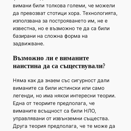
вимани били толкова големи, че можели
да превозват стотици хора. Технологията,
използвана за построяването им, не е
известна, но е възможно те да са били
базирани на сложна форма на
задвижване.
Възможно ли е виманите
наистина да са съществували?
Няма как да знаем със сигурност дали
виманите са били истински или само
легенди, но има някои интересни теории.
Една от теориите предполага, че
виманите всъщност са били НЛО,
управлявани от извънземни същества.
Друга теория предполага, че те може да