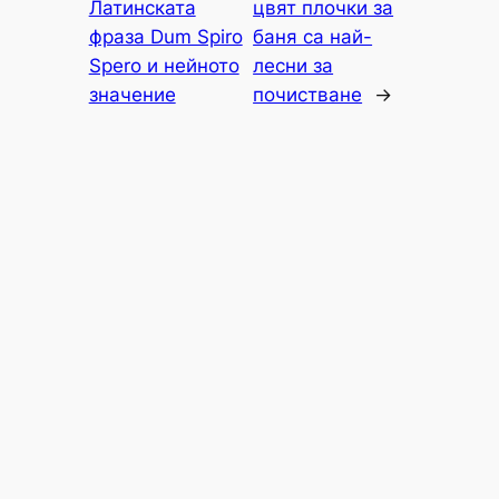
Латинската
цвят плочки за
фраза Dum Spiro
баня са най-
Spero и нейното
лесни за
значение
почистване
→