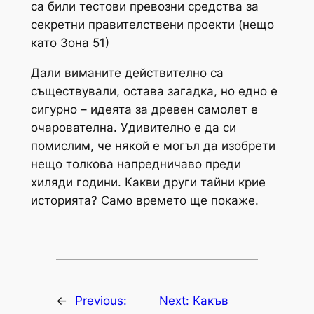
са били тестови превозни средства за
секретни правителствени проекти (нещо
като Зона 51)
Дали виманите действително са
съществували, остава загадка, но едно е
сигурно – идеята за древен самолет е
очарователна. Удивително е да си
помислим, че някой е могъл да изобрети
нещо толкова напредничаво преди
хиляди години. Какви други тайни крие
историята? Само времето ще покаже.
←
Previous:
Next:
Какъв