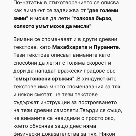
По-нататък в стихотворението се описва
как виманът се задвижва от
“две големи
змии”
и може да лети
“толкова бързо,
колкото умът може да мисли”
Вимани се споменават и в други древни
текстове, като
Махабхарата
и
Пураните
.
Тези текстове описват виманите като
способни да летят с голяма скорост и
дори да нападат вражески градове със
“смъртоносни оръжия” .
В хиндуистките
текстове има много споменавания за тях
и някои смятат, че тези текстове
съдържат инструкции за построяването
на тези древни самолети.Твърди се също,
че виманите са невидими с просто око,
което обяснява защо днес няма
физически доказателства за тях. Някои