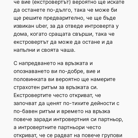
че вие ​​(екстровертът) вероятно ще искате
да останете по-дълго, така че може би
ще решите предварително, че ще бъде
извикан uber, за да отведе интроверта у
дома, когато сращата свърши, така че
екстровертът да може да остане и да
напълни и своята чаша.
С напредването на връзката и
опознаването ви по-добре, вие и
половинката ви вероятно ще намерите
страхотен ритъм за връзката си.
Екстровертите често откриват, че
започват да ценят по-тихите дейности с
по-бавен ритъм и времето на връзка
повече заради интровертния си партньор,
а интровертните партньори често
откриват, че се радват на повече групови