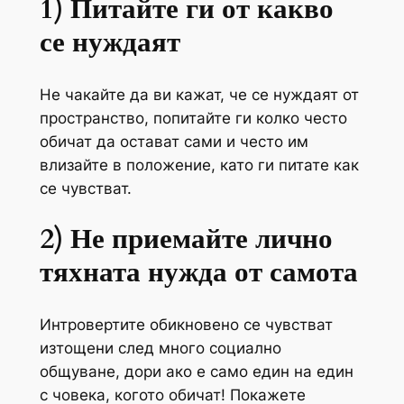
1) Питайте ги от какво
се нуждаят
Не чакайте да ви кажат, че се нуждаят от
пространство, попитайте ги колко често
обичат да остават сами и често им
влизайте в положение, като ги питате как
се чувстват.
2) Не приемайте лично
тяхната нужда от самота
Интровертите обикновено се чувстват
изтощени след много социално
общуване, дори ако е само един на един
с човека, когото обичат! Покажете